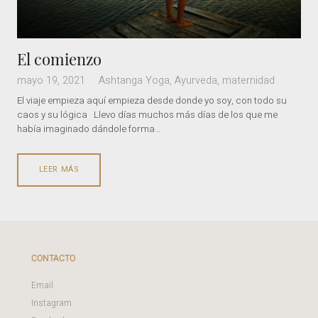
El comienzo
mayo 19, 2021
Ashtanga Yoga
,
Ayurveda
,
maternidad
El viaje empieza aquí empieza desde donde yo soy, con todo su
caos y su lógica Llevo días muchos más días de los que me
había imaginado dándole forma…
LEER MÁS
CONTACTO
Email
Instagram